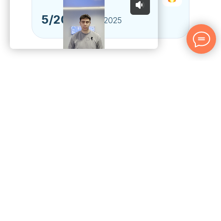
5/20
в июле 2025
Кому подойдет аудит
Собственникам и руководителям
бизнеса с оборотом от
2 млн.
рублей
в месяц, у которых:
Расходы растут
1
быстрее доходов
Нет понимания,
как
2