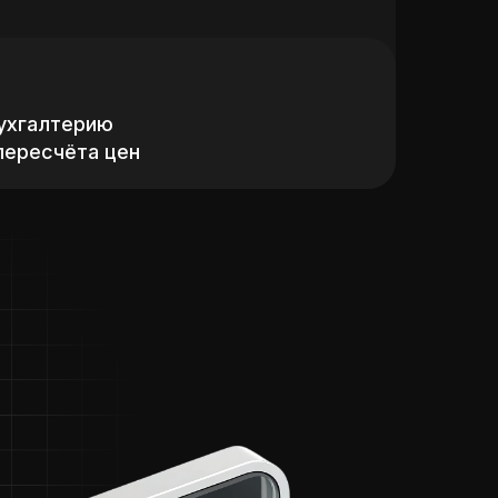
бухгалтерию
пересчёта цен