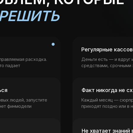
РЕШИТЬ
Регулярные кассо
управляемая расходка.
Деньги есть — и вдруг 
то падает
средствами, срочными 
ься
Факт никогда не с
овых людей, запустите
Каждый месяц — сюрприз
 нет финмодели
приходят поздно или в 
Не хватает знаний 