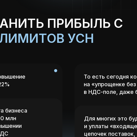
АНИТЬ ПРИБЫЛЬ С
ЛИМИТОВ УСН
повышение
То есть сегодня к
 22%
на «упрощенке без
в НДС-поле, даже 
га бизнеса
10 млн
Для многих это бу
вышении
и уплаты «входяще
НДС
цепочек поставок,